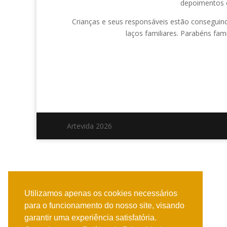
depoimentos c
Crianças e seus responsáveis estão conseguind
laços familiares. Parabéns fam
Artevida 2026
Utilizamos apenas os cookies necessários
para o funcionamento do nosso site, visando
garantir uma experiência satisfatória.